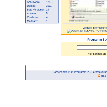
Shareware:
12816
Demos:
1011
Beta Versionen:
14
Adware:
5
Cardware:
4
Mailware:
1
Weitere Informatione
Programm Suc
Hier können Sie
Screenshots zum Programm PC-Fernsteuerung
RSS 