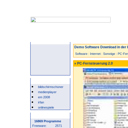
Startseite
Neuzugänge
Spiele
Demo Software Download in der 
Software
:
Internet
:
Sonstige
:
PC-Fer
» PC-Fernsteuerung 2.0
Beliebte Suchwörter
bildschirmschoner
medienplayer
em 2008
irfan
onlinespiele
Programm Statistik
16869 Programme
Freeware:
2571