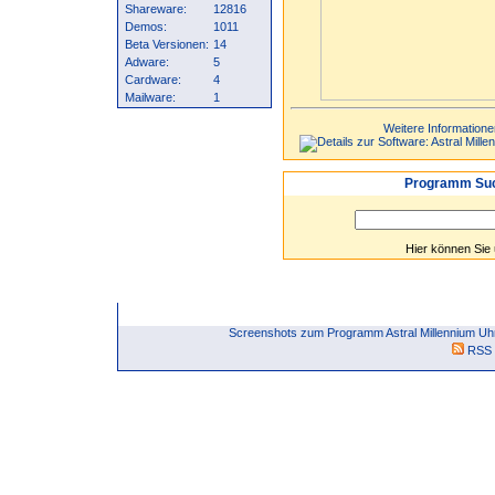
Shareware:
12816
Demos:
1011
Beta Versionen:
14
Adware:
5
Cardware:
4
Mailware:
1
Weitere Informatione
Programm Suc
Hier können Sie
Screenshots zum Programm Astral Millennium Uhr
RSS 