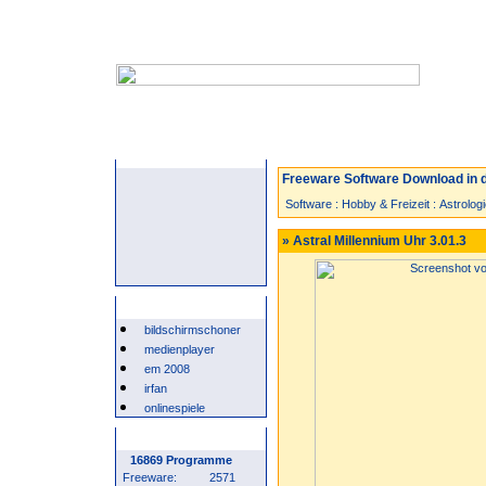
Startseite
Neuzugänge
Spiele
Freeware Software Download in d
Software
:
Hobby & Freizeit
:
Astrolog
» Astral Millennium Uhr 3.01.3
Beliebte Suchwörter
bildschirmschoner
medienplayer
em 2008
irfan
onlinespiele
Programm Statistik
16869 Programme
Freeware:
2571