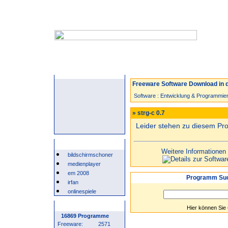
Startseite
Neuzugänge
Spiele
Freeware Software Download in d
Software
:
Entwicklung & Programmie
» strg-c 0.7
Leider stehen zu diesem P
Beliebte Suchwörter
Weitere Informationen
bildschirmschoner
medienplayer
em 2008
Programm Suc
irfan
onlinespiele
Programm Statistik
Hier können Sie
16869 Programme
Freeware:
2571