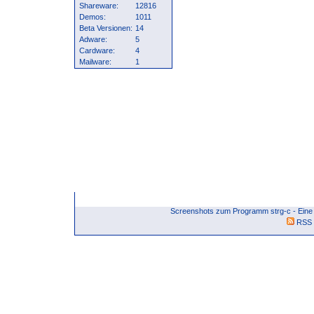
Shareware:
12816
Demos:
1011
Beta Versionen:
14
Adware:
5
Cardware:
4
Mailware:
1
Screenshots zum Programm strg-c - Eine
RSS 