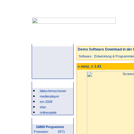
Startseite
Neuzugänge
Spiele
Demo Software Download in der 
Software
:
Entwicklung & Programmie
» easy_c 1.41
Beliebte Suchwörter
bildschirmschoner
medienplayer
em 2008
irfan
onlinespiele
Programm Statistik
16869 Programme
Freeware:
2571