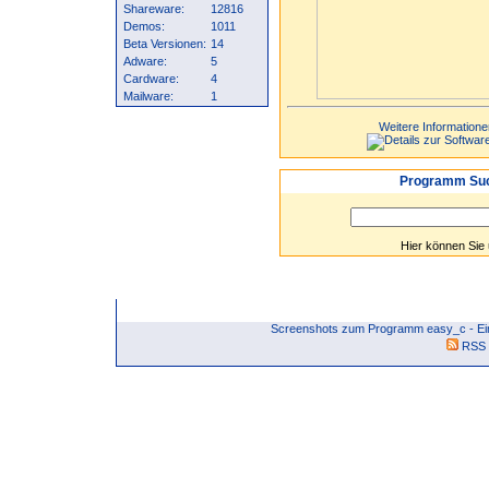
Shareware:
12816
Demos:
1011
Beta Versionen:
14
Adware:
5
Cardware:
4
Mailware:
1
Weitere Informatione
Programm Suc
Hier können Sie
Screenshots zum Programm easy_c - Ei
RSS 