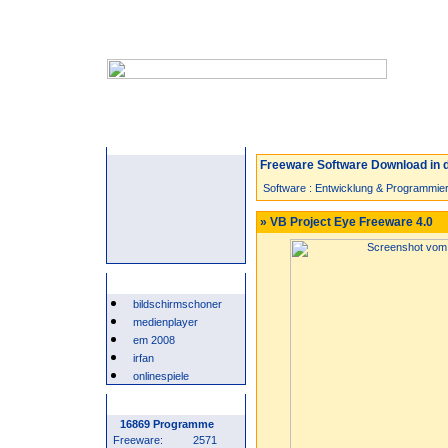
Startseite
Neuzugänge
Spiele
Freeware Software Download in d
Software
:
Entwicklung & Programmie
» VB Project Eye Freeware 4.0
Beliebte Suchwörter
bildschirmschoner
medienplayer
em 2008
irfan
onlinespiele
Programm Statistik
16869 Programme
Freeware:
2571