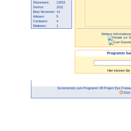
Shareware:
12816
Demos:
1011
Beta Versionen:
14
Adware:
5
Cardware:
4
Mailware:
1
Weitere Informatione
Programm Suc
Hier können Sie
Screenshots zum Programm VB Project Eye Freewar
RSS 