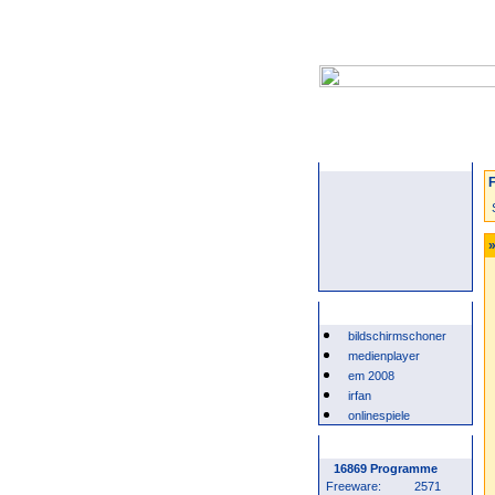
Startseite
F
»
Beliebte Suchwörter
bildschirmschoner
medienplayer
em 2008
irfan
onlinespiele
Programm Statistik
16869 Programme
Freeware:
2571