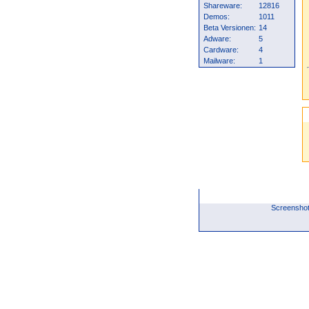
Shareware:
12816
Demos:
1011
Beta Versionen:
14
Adware:
5
Cardware:
4
Mailware:
1
Screenshot