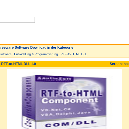
Neuzugänge
Spiele
Top 30
reeware Software Download in der Kategorie:
Software
:
Entwicklung & Programmierung
:
RTF-to-HTML DLL
 RTF-to-HTML DLL 1.0
Screensho