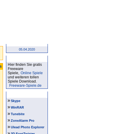
05.04.2020
Kostenlose Spiele
Hier finden Sie gratis
ts
Freeware
Spiele,
Online Spiele
und weiteren tollen
Spiele Download.
Freeware-Spiele.de
Software Tipps
»
Skype
»
WinRAR
»
Tunebite
»
ZoneAlarm Pro
»
Ulead Photo Explorer
»
3D FontTwister