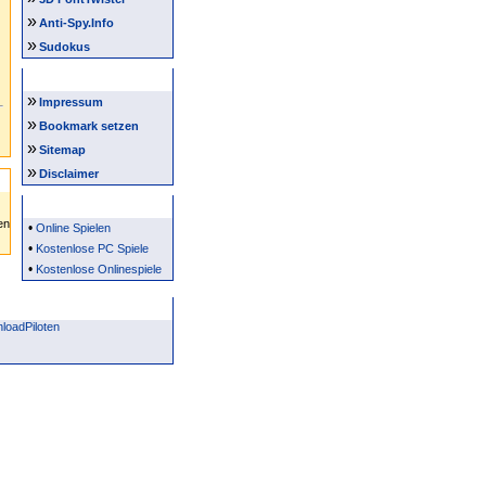
»
Anti-Spy.Info
»
Sudokus
Intern
»
Impressum
»
Bookmark setzen
»
Sitemap
»
Disclaimer
Partner
•
Online Spielen
•
Kostenlose PC Spiele
•
Kostenlose Onlinespiele
loadPiloten