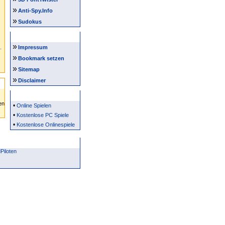
»
Anti-Spy.Info
»
Sudokus
Intern
»
Impressum
»
Bookmark setzen
»
Sitemap
»
Disclaimer
Partner
•
Online Spielen
•
Kostenlose PC Spiele
•
Kostenlose Onlinespiele
iloten