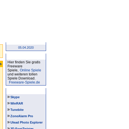
05.04.2020
Kostenlose Spiele
Hier finden Sie gratis
ts
Freeware
Spiele,
Online Spiele
und weiteren tollen
Spiele Download.
Freeware-Spiele.de
Software Tipps
»
Skype
»
WinRAR
»
Tunebite
»
ZoneAlarm Pro
»
Ulead Photo Explorer
»
3D FontTwister