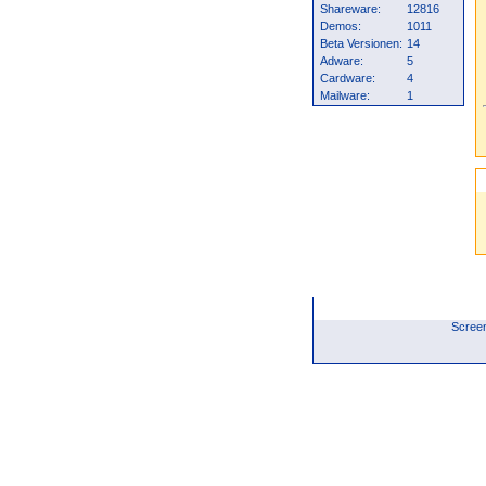
Shareware:
12816
Demos:
1011
Beta Versionen:
14
Adware:
5
Cardware:
4
Mailware:
1
Scree