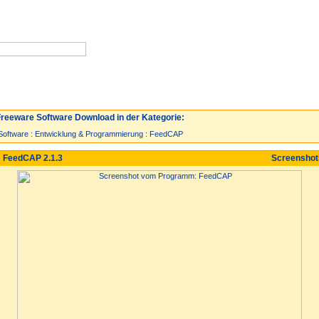
Neuzugänge
Spiele
Top 30
reeware Software Download in der Kategorie:
Software
:
Entwicklung & Programmierung
:
FeedCAP
 FeedCAP 2.1.3
Screensho