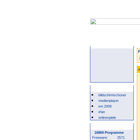
Startseite
F
»
Beliebte Suchwörter
bildschirmschoner
medienplayer
em 2008
irfan
onlinespiele
Programm Statistik
16869 Programme
Freeware:
2571