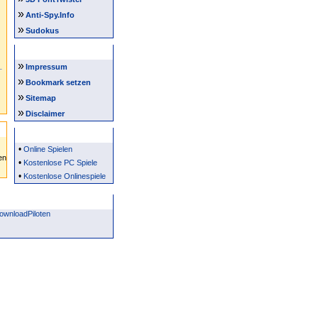
»
Anti-Spy.Info
»
Sudokus
Intern
»
Impressum
»
Bookmark setzen
»
Sitemap
»
Disclaimer
Partner
•
Online Spielen
•
Kostenlose PC Spiele
•
Kostenlose Onlinespiele
ownloadPiloten