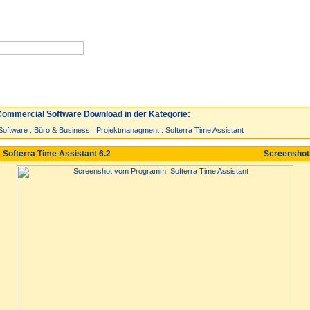
Neuzugänge
Spiele
Top 30
ommercial Software Download in der Kategorie:
Software
:
Büro & Business
:
Projektmanagment
:
Softerra Time Assistant
 Softerra Time Assistant 6.2
Screensho