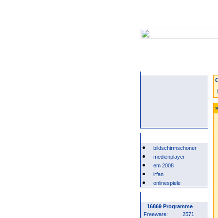
Startseite
C
»
Beliebte Suchwörter
bildschirmschoner
medienplayer
em 2008
irfan
onlinespiele
Programm Statistik
16869 Programme
Freeware:
2571