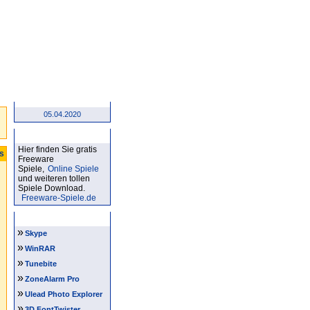
05.04.2020
Kostenlose Spiele
Hier finden Sie gratis
ts
Freeware
Spiele,
Online Spiele
und weiteren tollen
Spiele Download.
Freeware-Spiele.de
Software Tipps
»
Skype
»
WinRAR
»
Tunebite
»
ZoneAlarm Pro
»
Ulead Photo Explorer
»
3D FontTwister