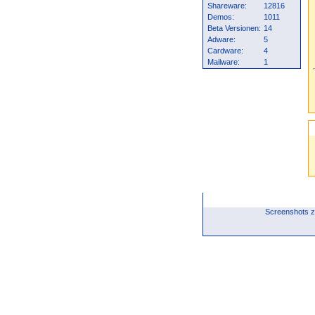
Shareware:
12816
Demos:
1011
Beta Versionen:
14
Adware:
5
Cardware:
4
Mailware:
1
Screenshots z