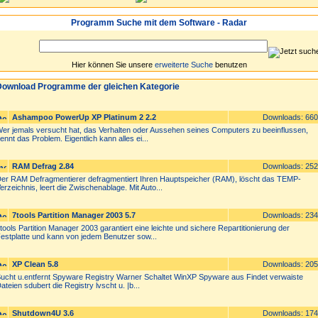
Programm Suche mit dem Software - Radar
Hier können Sie unsere
erweiterte Suche
benutzen
ownload Programme der gleichen Kategorie
Ashampoo PowerUp XP Platinum 2 2.2
Downloads: 66
er jemals versucht hat, das Verhalten oder Aussehen seines Computers zu beeinflussen,
ennt das Problem. Eigentlich kann alles ei...
RAM Defrag 2.84
Downloads: 25
er RAM Defragmentierer defragmentiert Ihren Hauptspeicher (RAM), löscht das TEMP-
erzeichnis, leert die Zwischenablage. Mit Auto...
7tools Partition Manager 2003 5.7
Downloads: 23
tools Partition Manager 2003 garantiert eine leichte und sichere Repartitionierung der
estplatte und kann von jedem Benutzer sow...
XP Clean 5.8
Downloads: 20
ucht u.entfernt Spyware Registry Warner Schaltet WinXP Spyware aus Findet verwaiste
ateien sdubert die Registry lvscht u. |b...
Shutdown4U 3.6
Downloads: 17