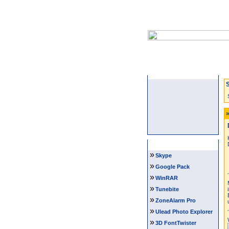
Startseite
S
»
Software Tipps
»
Skype
»
Google Pack
»
WinRAR
»
Tunebite
»
ZoneAlarm Pro
»
Ulead Photo Explorer
»
3D FontTwister