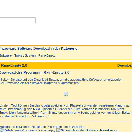
Neuzugänge
Spiele
Top 30
hareware Software Download in der Kategorie:
Software
:
Tools
:
System
:
Ram-Empty
 Ram-Empty 2.0
Downlo
Download des Programm: Ram-Empty 2.0
Klicken Sie bitte auf den Download Button, um die ausgewählte Software runterzuladen.
Der Download dieser Software startet nicht automatisch!
Mit dem Tool können Sie den Arbeitsspeicher von Platzverschwendern entleeren Manchmal
ist es zweckmäßig den RAM-Speicher zu entleeren. Dies können Sie mit dem Tool Ram-
Empty leicht bewerkstelligen Ram-Empty entleert Ihren Arbeitsspeicher von unnötigen Ballast
und das in Sekunden . Mit Ram-Em...
Weitere Informationen zu diesem Programm finden Sie hier: