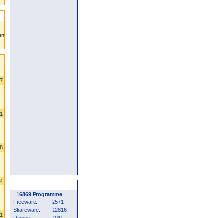
07
21
48
54
Programm Statistik
16869 Programme
Freeware:
2571
Shareware:
12816
41
Demos:
1011