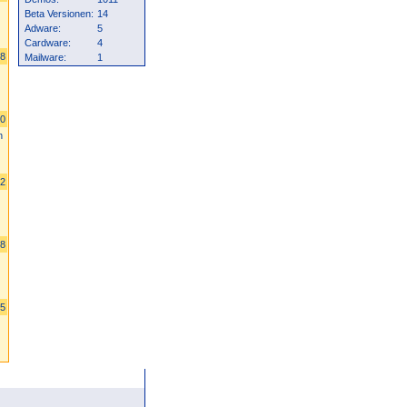
Beta Versionen:
14
Adware:
5
Cardware:
4
08
Mailware:
1
00
n
52
38
95