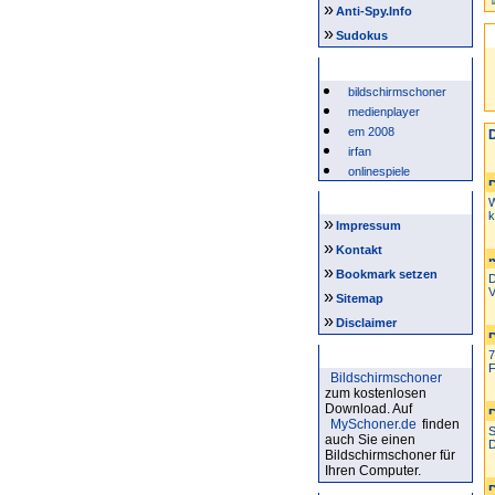
»
Anti-Spy.Info
»
Sudokus
Beliebte Suchwörter
bildschirmschoner
medienplayer
em 2008
D
irfan
onlinespiele
Intern
W
k
»
Impressum
»
Kontakt
»
Bookmark setzen
D
V
»
Sitemap
»
Disclaimer
Bildschirmschoner
7
F
Bildschirmschoner
zum kostenlosen
Download. Auf
MySchoner.de
finden
S
auch Sie einen
D
Bildschirmschoner für
Ihren Computer.