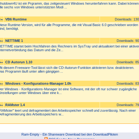
hutdown4U ist ein Prgramm, das zeitgesteuert Windows herunterfahren kann. Dabei können
lle sechs von Windows unterstützten Modi ...
VB6 Runtime
Downloads: 13
iese Runtime-Version, wird für alle Programme, die mit Visual Basic 6.0 geschrieben worden
ind, benötigt.
NETTIME 1
Downloads: 9
ETTIME startet beim Hochfahren des Rechners im SysTray und aktualisiert bei einer aktive
nternetverbindung das Datum und die Ze...
CD Autorun 1.10
Downloads: 8
it diesem Freeware-Tool lässt sich die CD-Autorun-Funktion aktivieren bzw. deaktivieren.
as Programm läuft unter allen gängigen ...
Windows - Konfigurations-Manager 1.0h
Downloads: 8
er Windows - Konfigurations-Manager ist eine Software, mit der oft nur schwer zugängliche
instellungen unter Windows über eine k...
RAMster 1.4
Downloads: 7
RAMster" leert und defragmentiert den Arbeitsspeicher schnell und zuverlässig. Nach einer
efragmentierung des Arbeitsspeichers w...
Ram-Empty - Ein Shareware Download bei den DownloadPiloten