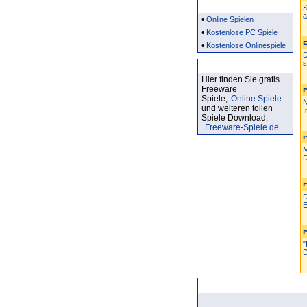
Partner
S
a
•
Online Spielen
•
Kostenlose PC Spiele
•
Kostenlose Onlinespiele
D
s
Kostenlose Spiele
Hier finden Sie gratis
Freeware
Spiele,
Online Spiele
N
und weiteren tollen
I
Spiele Download.
Freeware-Spiele.de
M
D
D
E
"
D