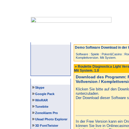
Startseite
Neuzugänge
Spiele
Demo Software Download in der 
Software
:
Spiele
:
Poker&Casino
:
Rou
Komplettversion. Mit System.
» Roulette Diagnostica Light Vers
Mit System. 1.0
Download des Programm: Ro
Vollversion / Komplettversi
Software Tipps
»
Skype
Klicken Sie bitte auf den Down
»
runterzuladen.
Google Pack
Der Download dieser Software st
»
WinRAR
»
Tunebite
»
ZoneAlarm Pro
»
Ulead Photo Explorer
In der Free Version kann ein Onl
»
können Sie live in Onlinecasi
3D FontTwister