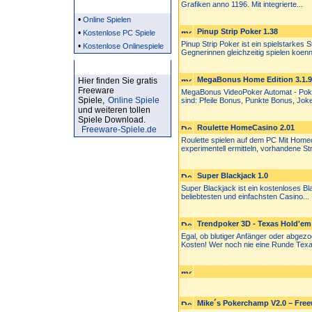
Grafiken anno 1196. Mit integrierte...
Partner
•
Online Spielen
Pinup Strip Poker 1.38
•
Kostenlose PC Spiele
Pinup Strip Poker ist ein spielstarkes 
•
Kostenlose Onlinespiele
Gegnerinnen gleichzeitig spielen koenn
Kostenlose Spiele
MegaBonus Home Edition 3.1.9
Hier finden Sie gratis
Freeware
MegaBonus VideoPoker Automat - Poker
Spiele,
Online Spiele
sind: Pfeile Bonus, Punkte Bonus, Joker
und weiteren tollen
Spiele Download.
Roulette HomeCasino 2.01
Freeware-Spiele.de
Roulette spielen auf dem PC Mit Homec
experimentell ermitteln, vorhandene Str
Super Blackjack 1.0
Super Blackjack ist ein kostenloses Bl
beliebtesten und einfachsten Casino...
Trendpoker 3D - Texas Hold'em
Egal, ob blutiger Anfänger oder abgezo
Kosten! Wer noch nie eine Runde Texas
Mike´s Pokerchamp V2.0 – Freew