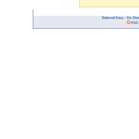
Ballanoid Easy - Ein Sh
RSS 