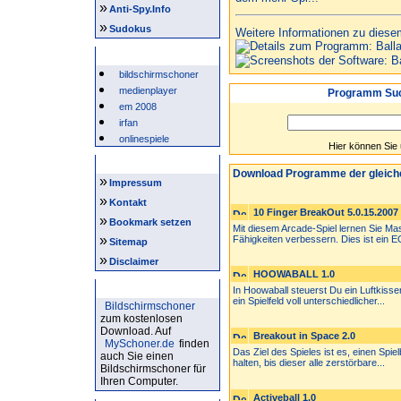
»
Anti-Spy.Info
»
Sudokus
Weitere Informationen zu diese
Beliebte Suchwörter
bildschirmschoner
medienplayer
Programm Suc
em 2008
irfan
onlinespiele
Hier können Sie
Intern
Download Programme der gleich
»
Impressum
»
Kontakt
10 Finger BreakOut 5.0.15.2007
»
Bookmark setzen
Mit diesem Arcade-Spiel lernen Sie Ma
»
Fähigkeiten verbessern. Dies ist ein 
Sitemap
»
Disclaimer
HOOWABALL 1.0
Bildschirmschoner
In Hoowaball steuerst Du ein Luftkisse
ein Spielfeld voll unterschiedlicher...
Bildschirmschoner
zum kostenlosen
Download. Auf
Breakout in Space 2.0
MySchoner.de
finden
Das Ziel des Spieles ist es, einen Spielb
auch Sie einen
halten, bis dieser alle zerstörbare...
Bildschirmschoner für
Ihren Computer.
Activeball 1.0