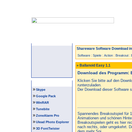
Startseite
Neuzugänge
Spiele
Shareware Software Download in 
Software
:
Spiele
:
Action
:
Breakout
:
» Ballanoid Easy 1.1
Download des Programm: B
Klicken Sie bitte auf den Down
Software Tipps
runterzuladen.
»
Der Download dieser Software st
Skype
»
Google Pack
»
WinRAR
»
Tunebite
Spannendes Breakoutspiel für 1 
»
ZoneAlarm Pro
Animationen und schönen Hinter
»
Ulead Photo Explorer
Breakoutspielen geht es hier ni
nach rechts, oder umgekehrt. Dad
»
3D FontTwister
dem mehr Spi...