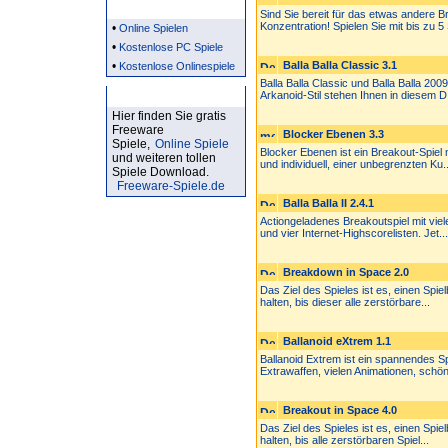
Partner
Sind Sie bereit für das etwas andere Br
Konzentration! Spielen Sie mit bis zu 5 
•
Online Spielen
•
Kostenlose PC Spiele
•
Balla Balla Classic 3.1
Kostenlose Onlinespiele
Balla Balla Classic und Balla Balla 200
Kostenlose Spiele
Arkanoid-Stil stehen Ihnen in diesem D.
Hier finden Sie gratis
Freeware
Blocker Ebenen 3.3
Spiele,
Online Spiele
Blocker Ebenen ist ein Breakout-Spiel 
und weiteren tollen
und individuell, einer unbegrenzten Ku..
Spiele Download.
Freeware-Spiele.de
Balla Balla II 2.4.1
Actiongeladenes Breakoutspiel mit vie
und vier Internet-Highscorelisten. Jet...
Breakdown in Space 2.0
Das Ziel des Spieles ist es, einen Spielb
halten, bis dieser alle zerstörbare...
Ballanoid eXtrem 1.1
Ballanoid Extrem ist ein spannendes Spie
Extrawaffen, vielen Animationen, schön
Breakout in Space 4.0
Das Ziel des Spieles ist es, einen Spielb
halten, bis alle zerstörbaren Spiel...