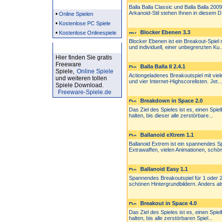
Partner
Balla Balla Classic und Balla Balla 200
Arkanoid-Stil stehen Ihnen in diesem D.
•
Online Spielen
•
Kostenlose PC Spiele
•
Blocker Ebenen 3.3
Kostenlose Onlinespiele
Blocker Ebenen ist ein Breakout-Spiel 
Kostenlose Spiele
und individuell, einer unbegrenzten Ku..
Hier finden Sie gratis
Freeware
Balla Balla II 2.4.1
Spiele,
Online Spiele
Actiongeladenes Breakoutspiel mit vie
und weiteren tollen
und vier Internet-Highscorelisten. Jet...
Spiele Download.
Freeware-Spiele.de
Breakdown in Space 2.0
Das Ziel des Spieles ist es, einen Spielb
halten, bis dieser alle zerstörbare...
Ballanoid eXtrem 1.1
Ballanoid Extrem ist ein spannendes Spie
Extrawaffen, vielen Animationen, schön
Ballanoid Easy 1.1
Spannendes Breakoutspiel für 1 oder 2 
schönen Hintergrundbildern. Anders als 
Breakout in Space 4.0
Das Ziel des Spieles ist es, einen Spielb
halten, bis alle zerstörbaren Spiel...