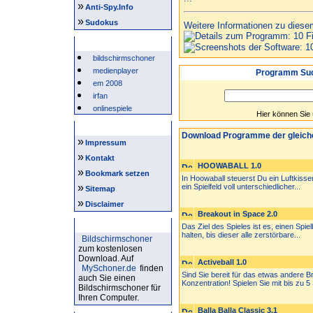
»
Anti-Spy.Info
»
Sudokus
Weitere Informationen zu diese
Beliebte Suchwörter
bildschirmschoner
medienplayer
Programm Suc
em 2008
irfan
onlinespiele
Hier können Sie
Intern
Download Programme der gleich
»
Impressum
»
Kontakt
HOOWABALL 1.0
»
Bookmark setzen
In Hoowaball steuerst Du ein Luftkisse
»
ein Spielfeld voll unterschiedlicher...
Sitemap
»
Disclaimer
Breakout in Space 2.0
Bildschirmschoner
Das Ziel des Spieles ist es, einen Spielb
halten, bis dieser alle zerstörbare...
Bildschirmschoner
zum kostenlosen
Download. Auf
Activeball 1.0
MySchoner.de
finden
Sind Sie bereit für das etwas andere Br
auch Sie einen
Konzentration! Spielen Sie mit bis zu 5 
Bildschirmschoner für
Ihren Computer.
Balla Balla Classic 3.1