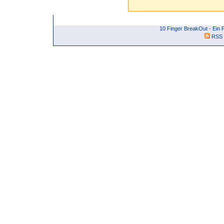
10 Finger BreakOut - Ein
RSS 