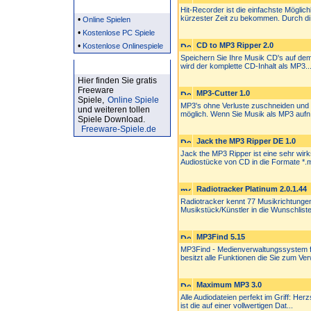
Partner
Hit-Recorder ist die einfachste Möglic
kürzester Zeit zu bekommen. Durch di.
•
Online Spielen
•
Kostenlose PC Spiele
•
CD to MP3 Ripper 2.0
Kostenlose Onlinespiele
Speichern Sie Ihre Musik CD's auf de
Kostenlose Spiele
wird der komplette CD-Inhalt als MP3..
Hier finden Sie gratis
Freeware
MP3-Cutter 1.0
Spiele,
Online Spiele
MP3's ohne Verluste zuschneiden und 
und weiteren tollen
möglich. Wenn Sie Musik als MP3 aufn.
Spiele Download.
Freeware-Spiele.de
Jack the MP3 Ripper DE 1.0
Jack the MP3 Ripper ist eine sehr wi
Audiostücke von CD in die Formate *.m
Radiotracker Platinum 2.0.1.44
Radiotracker kennt 77 Musikrichtungen
Musikstück/Künstler in die Wunschliste
MP3Find 5.15
MP3Find - Medienverwaltungssystem fu
besitzt alle Funktionen die Sie zum Ver
Maximum MP3 3.0
Alle Audiodateien perfekt im Griff: Her
ist die auf einer vollwertigen Dat...