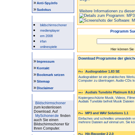
»
Anti-Spy.Info
»
Sudokus
Weitere Informationen zu diese
Beliebte Suchwörter
bildschirmschoner
medienplayer
Programm Suc
em 2008
irfan
onlinespiele
Hier können Sie
Intern
Download Programme der gleich
»
Impressum
»
Kontakt
Audiograbber 1.83 SE
»
Bookmark setzen
Audiograbber ist ein praktisches Wer
»
Computer zu übertragen. Audio-CDs kö
Sitemap
»
Disclaimer
Audials Tunebite Platinum 8.0.
Bildschirmschoner
Kopiergeschützte Musik, Videos, Film
Audials Tunebite befreit Musik Dateien 
Bildschirmschoner
zum kostenlosen
Download. Auf
MP3 and WAV Solutions 1.1
MySchoner.de
finden
Einfaches und schnelles umwandeln v
auch Sie einen
mehrere Dateien auf einmal um. Sie kö
Bildschirmschoner für
Ihren Computer.
Hit-Recorder 2 2.0