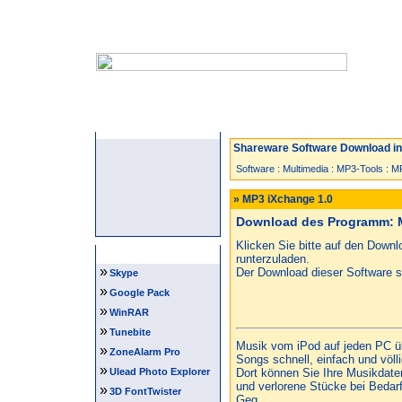
Startseite
Neuzugänge
Spiele
Shareware Software Download in 
Software
:
Multimedia
:
MP3-Tools
:
MP
» MP3 iXchange 1.0
Download des Programm: 
Klicken Sie bitte auf den Down
Software Tipps
runterzuladen.
»
Der Download dieser Software st
Skype
»
Google Pack
»
WinRAR
»
Tunebite
Musik vom iPod auf jeden PC üb
»
ZoneAlarm Pro
Songs schnell, einfach und völl
»
Ulead Photo Explorer
Dort können Sie Ihre Musikdate
und verlorene Stücke bei Bedar
»
3D FontTwister
Geg...