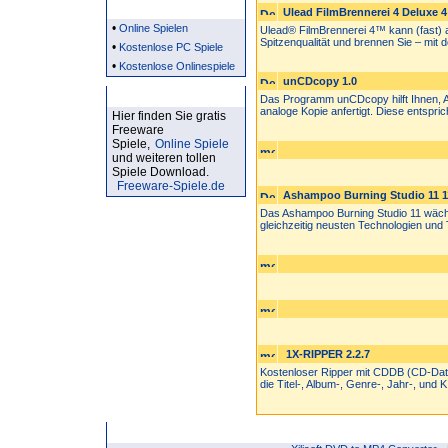
Partner
Ulead FilmBrennerei 4 Deluxe 4
•
Online Spielen
Ulead® FilmBrennerei 4™ kann (fast) a
Spitzenqualität und brennen Sie – mit de
•
Kostenlose PC Spiele
•
Kostenlose Onlinespiele
unCDcopy 1.0
Kostenlose Spiele
Das Programm unCDcopy hilft Ihnen, A
analoge Kopie anfertigt. Diese entspric
Hier finden Sie gratis
Freeware
Spiele,
Online Spiele
und weiteren tollen
Spiele Download.
Freeware-Spiele.de
Ashampoo Burning Studio 11 1
Das Ashampoo Burning Studio 11 wächs
gleichzeitig neusten Technologien und 
1X-RIPPER 2.2.7
Kostenloser Ripper mit CDDB (CD-Daten
die Titel-, Album-, Genre-, Jahr-, und K.