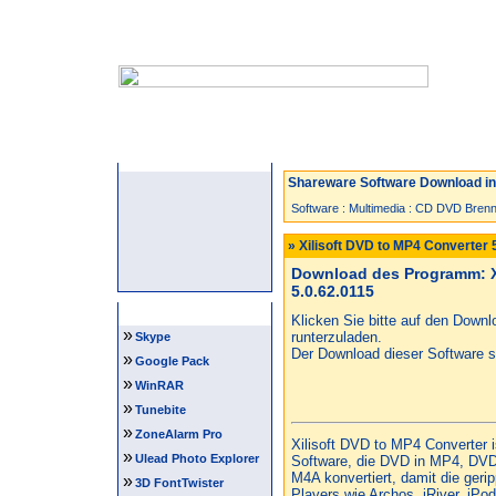
Startseite
Neuzugänge
Spiele
Shareware Software Download in 
Software
:
Multimedia
:
CD DVD Brenn
» Xilisoft DVD to MP4 Converter 
Download des Programm: Xi
5.0.62.0115
Software Tipps
Klicken Sie bitte auf den Down
»
runterzuladen.
Skype
Der Download dieser Software st
»
Google Pack
»
WinRAR
»
Tunebite
»
ZoneAlarm Pro
Xilisoft DVD to MP4 Converter 
»
Ulead Photo Explorer
Software, die DVD in MP4, DVD
M4A konvertiert, damit die ger
»
3D FontTwister
Players wie Archos, iRiver, iP