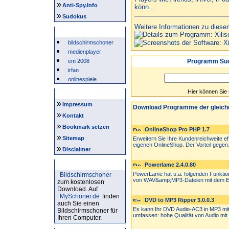
»
Anti-Spy.Info
könn...
»
Sudokus
Weitere Informationen zu diese
Beliebte Suchwörter
bildschirmschoner
medienplayer
em 2008
Programm Suc
irfan
onlinespiele
Hier können Sie
Intern
»
Impressum
Download Programme der gleich
»
Kontakt
»
Bookmark setzen
OnlineShop Pro PHP 1.7
»
Sitemap
Erweitern Sie Ihre Kundenreichweite eff
eigenen OnlineShop. Der Vorteil gegen.
»
Disclaimer
Bildschirmschoner
Powerlame 2.4.0.80
PowerLame hat u.a. folgenden Funkti
Bildschirmschoner
von WAV&amp;MP3-Dateien mit dem E
zum kostenlosen
Download. Auf
MySchoner.de
finden
DVD to MP3 Ripper 3.0.0.3
auch Sie einen
Es kann Ihr DVD Audio-AC3 in MP3 mit
Bildschirmschoner für
umfassen: hohe Qualität von Audio mit 
Ihren Computer.