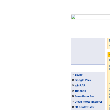
Startseite
S
»
Software Tipps
»
Skype
»
Google Pack
»
WinRAR
»
Tunebite
»
ZoneAlarm Pro
»
Ulead Photo Explorer
»
3D FontTwister