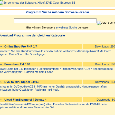
Programm Suche mit dem Software - Radar
Hier können Sie unsere
erweiterte Suche
benutzen
ownload Programme der gleichen Kategorie
OnlineShop Pro PHP 1.7
Downloads: 28
rweitern Sie Ihre Kundenreichweite effektiv auf ein weltweites Millionenpublikum! Mit Ihrem
igenen OnlineShop. Der Vorteil gegen...
Powerlame 2.4.0.80
Downloads: 18
owerLame hat u.a. folgenden Funktionsumfang: * Rippen von Audio-CDs * Encode/Decode
on WAV&amp;MP3-Dateien mit dem Encod...
DVD to MP3 Ripper 3.0.0.3
Downloads: 16
s kann Ihr DVD Audio-AC3 in MP3 mit hoher Qualität umwandeln. Haupteigenschaften
mfassen: hohe Qualität von Audio mit mp3 kodi...
Ulead FilmBrennerei 4 Deluxe 4
Downloads: 8
lead® FilmBrennerei 4™ kann (fast) alles. Erstellen Sie beeindruckende DVD-Filme in
pitzenqualität und brennen Sie – mit der Del...