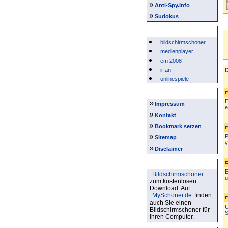
»
Anti-Spy.Info
»
Sudokus
Beliebte Suchwörter
bildschirmschoner
medienplayer
em 2008
irfan
D
onlinespiele
Intern
E
»
Impressum
e
»
Kontakt
»
Bookmark setzen
»
P
Sitemap
v
»
Disclaimer
Bildschirmschoner
E
Bildschirmschoner
u
zum kostenlosen
Download. Auf
MySchoner.de
finden
auch Sie einen
U
Bildschirmschoner für
S
Ihren Computer.