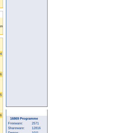
04
66
45
Programm Statistik
06
16869 Programme
Freeware:
2571
Shareware:
12816
Demos:
1011