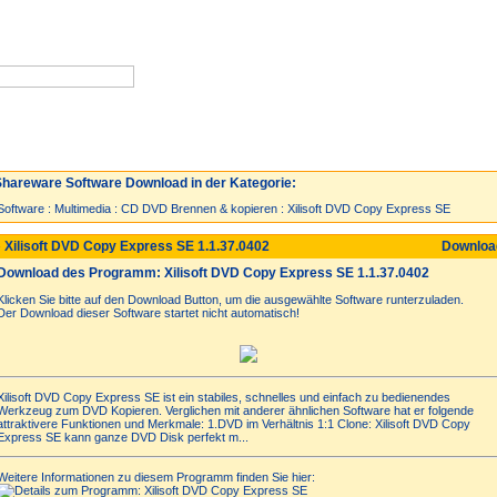
Neuzugänge
Spiele
Top 30
hareware Software Download in der Kategorie:
Software
:
Multimedia
:
CD DVD Brennen & kopieren
:
Xilisoft DVD Copy Express SE
 Xilisoft DVD Copy Express SE 1.1.37.0402
Downlo
Download des Programm: Xilisoft DVD Copy Express SE 1.1.37.0402
Klicken Sie bitte auf den Download Button, um die ausgewählte Software runterzuladen.
Der Download dieser Software startet nicht automatisch!
Xilisoft DVD Copy Express SE ist ein stabiles, schnelles und einfach zu bedienendes
Werkzeug zum DVD Kopieren. Verglichen mit anderer ähnlichen Software hat er folgende
attraktivere Funktionen und Merkmale: 1.DVD im Verhältnis 1:1 Clone: Xilisoft DVD Copy
Express SE kann ganze DVD Disk perfekt m...
Weitere Informationen zu diesem Programm finden Sie hier: