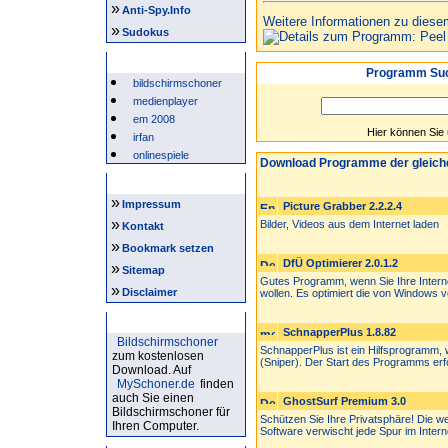
»
Anti-Spy.Info
Weitere Informationen zu diese
»
Sudokus
Beliebte Suchwörter
Programm Suc
bildschirmschoner
medienplayer
em 2008
Hier können Sie
irfan
onlinespiele
Download Programme der gleich
Intern
»
Impressum
Picture Grabber 2.2.2.4
»
Bilder, Videos aus dem Internet laden
Kontakt
»
Bookmark setzen
DfÜ Optimierer 2.0.1.2
»
Sitemap
Gutes Programm, wenn Sie Ihre Interne
»
Disclaimer
wollen. Es optimiert die von Windows vo
Bildschirmschoner
SchnapperPlus 1.8.82
Bildschirmschoner
SchnapperPlus ist ein Hilfsprogramm, 
zum kostenlosen
(Sniper). Der Start des Programms erfol
Download. Auf
MySchoner.de
finden
auch Sie einen
GhostSurf Premium 3.0
Bildschirmschoner für
Schützen Sie Ihre Privatsphäre! Die w
Ihren Computer.
Software verwischt jede Spur im Interne