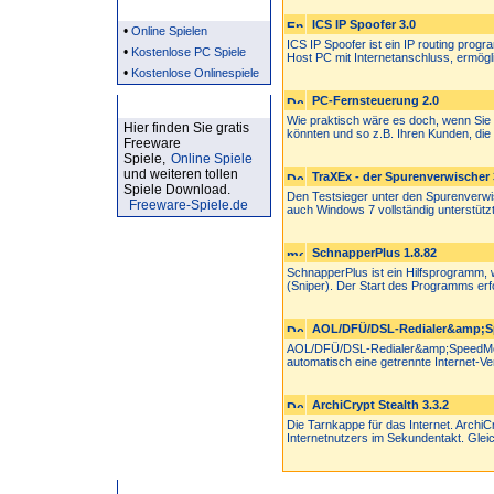
Partner
ICS IP Spoofer 3.0
•
Online Spielen
ICS IP Spoofer ist ein IP routing prog
•
Kostenlose PC Spiele
Host PC mit Internetanschluss, ermögli
•
Kostenlose Onlinespiele
PC-Fernsteuerung 2.0
Kostenlose Spiele
Wie praktisch wäre es doch, wenn Sie
Hier finden Sie gratis
könnten und so z.B. Ihren Kunden, die n
Freeware
Spiele,
Online Spiele
und weiteren tollen
TraXEx - der Spurenverwischer 
Spiele Download.
Den Testsieger unter den Spurenverwisc
Freeware-Spiele.de
auch Windows 7 vollständig unterstützt.
SchnapperPlus 1.8.82
SchnapperPlus ist ein Hilfsprogramm, 
(Sniper). Der Start des Programms erfol
AOL/DFÜ/DSL-Redialer&amp;Sp
AOL/DFÜ/DSL-Redialer&amp;SpeedMon
automatisch eine getrennte Internet-Ver
ArchiCrypt Stealth 3.3.2
Die Tarnkappe für das Internet. ArchiC
Internetnutzers im Sekundentakt. Gleic