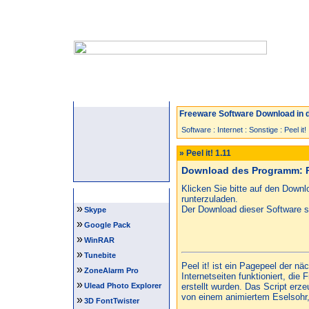
Startseite
Neuzugänge
Spiele
Freeware Software Download in d
Software
:
Internet
:
Sonstige
:
Peel it!
» Peel it! 1.11
Download des Programm: Pe
Klicken Sie bitte auf den Down
Software Tipps
runterzuladen.
»
Der Download dieser Software st
Skype
»
Google Pack
»
WinRAR
»
Tunebite
Peel it! ist ein Pagepeel der n
»
ZoneAlarm Pro
Internetseiten funktioniert, di
»
Ulead Photo Explorer
erstellt wurden. Das Script er
von einem animiertem Eselsohr,
»
3D FontTwister