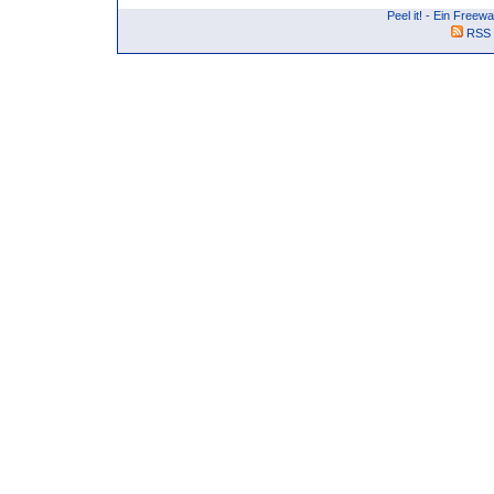
Peel it! - Ein Free
RSS 