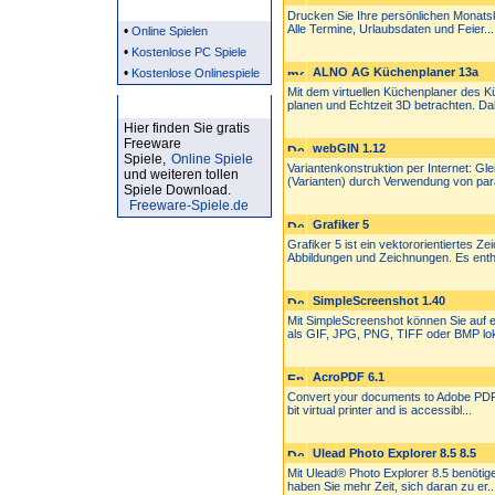
Partner
Drucken Sie Ihre persönlichen Monatska
Alle Termine, Urlaubsdaten und Feier...
•
Online Spielen
•
Kostenlose PC Spiele
•
ALNO AG Küchenplaner 13a
Kostenlose Onlinespiele
Mit dem virtuellen Küchenplaner des 
Kostenlose Spiele
planen und Echtzeit 3D betrachten. Dab
Hier finden Sie gratis
Freeware
webGIN 1.12
Spiele,
Online Spiele
Variantenkonstruktion per Internet: G
und weiteren tollen
(Varianten) durch Verwendung von para
Spiele Download.
Freeware-Spiele.de
Grafiker 5
Grafiker 5 ist ein vektororientiertes 
Abbildungen und Zeichnungen. Es enth.
SimpleScreenshot 1.40
Mit SimpleScreenshot können Sie auf 
als GIF, JPG, PNG, TIFF oder BMP loka
AcroPDF 6.1
Convert your documents to Adobe PDF fo
bit virtual printer and is accessibl...
Ulead Photo Explorer 8.5 8.5
Mit Ulead® Photo Explorer 8.5 benötig
haben Sie mehr Zeit, sich daran zu er..