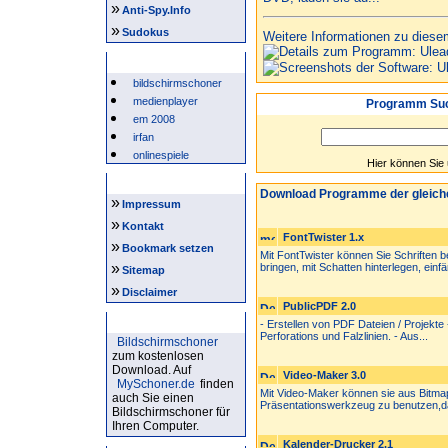
»
Anti-Spy.Info
»
Sudokus
Weitere Informationen zu diese
Beliebte Suchwörter
bildschirmschoner
medienplayer
Programm Suc
em 2008
irfan
onlinespiele
Hier können Sie
Intern
Download Programme der gleich
»
Impressum
»
Kontakt
FontTwister 1.x
»
Bookmark setzen
Mit FontTwister können Sie Schriften b
»
bringen, mit Schatten hinterlegen, einfä
Sitemap
»
Disclaimer
PublicPDF 2.0
Bildschirmschoner
- Erstellen von PDF Dateien / Projekte 
Perforations und Falzlinien. - Aus...
Bildschirmschoner
zum kostenlosen
Download. Auf
Video-Maker 3.0
MySchoner.de
finden
Mit Video-Maker können sie aus Bitmap-
auch Sie einen
Präsentationswerkzeug zu benutzen,da
Bildschirmschoner für
Ihren Computer.
Kalender-Drucker 2.1