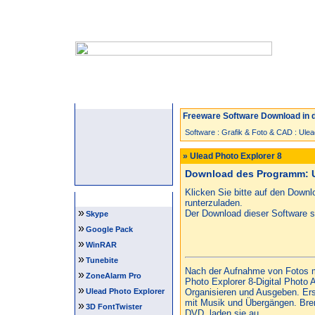
Startseite
Neuzugänge
Spiele
Freeware Software Download in d
Software
:
Grafik & Foto & CAD
:
Ulea
» Ulead Photo Explorer 8
Download des Programm: U
Klicken Sie bitte auf den Down
Software Tipps
runterzuladen.
»
Der Download dieser Software st
Skype
»
Google Pack
»
WinRAR
»
Tunebite
Nach der Aufnahme von Fotos mi
»
ZoneAlarm Pro
Photo Explorer 8-Digital Photo 
»
Ulead Photo Explorer
Organisieren und Ausgeben. Er
mit Musik und Übergängen. Bre
»
3D FontTwister
DVD, laden sie au...