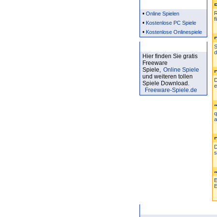
Partner
•
R
Online Spielen
f
•
Kostenlose PC Spiele
•
Kostenlose Onlinespiele
Kostenlose Spiele
S
d
Hier finden Sie gratis
Freeware
Spiele,
Online Spiele
und weiteren tollen
D
Spiele Download.
e
Freeware-Spiele.de
q
a
D
s
E
E