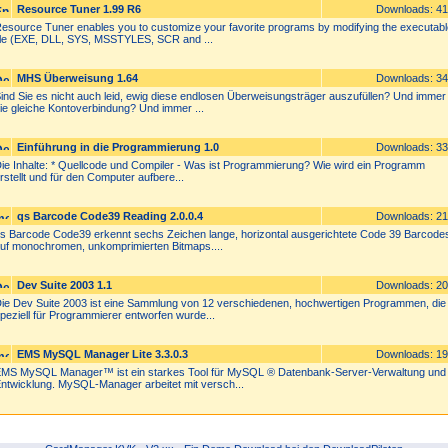
Resource Tuner 1.99 R6
Downloads: 4
esource Tuner enables you to customize your favorite programs by modifying the executabl
ile (EXE, DLL, SYS, MSSTYLES, SCR and ...
MHS Überweisung 1.64
Downloads: 3
ind Sie es nicht auch leid, ewig diese endlosen Überweisungsträger auszufüllen? Und immer
ie gleiche Kontoverbindung? Und immer ...
Einführung in die Programmierung 1.0
Downloads: 3
ie Inhalte: * Quellcode und Compiler - Was ist Programmierung? Wie wird ein Programm
rstellt und für den Computer aufbere...
qs Barcode Code39 Reading 2.0.0.4
Downloads: 2
s Barcode Code39 erkennt sechs Zeichen lange, horizontal ausgerichtete Code 39 Barcode
uf monochromen, unkomprimierten Bitmaps....
Dev Suite 2003 1.1
Downloads: 2
ie Dev Suite 2003 ist eine Sammlung von 12 verschiedenen, hochwertigen Programmen, die
peziell für Programmierer entworfen wurde...
EMS MySQL Manager Lite 3.3.0.3
Downloads: 1
MS MySQL Manager™ ist ein starkes Tool für MySQL ® Datenbank-Server-Verwaltung und
ntwicklung. MySQL-Manager arbeitet mit versch...