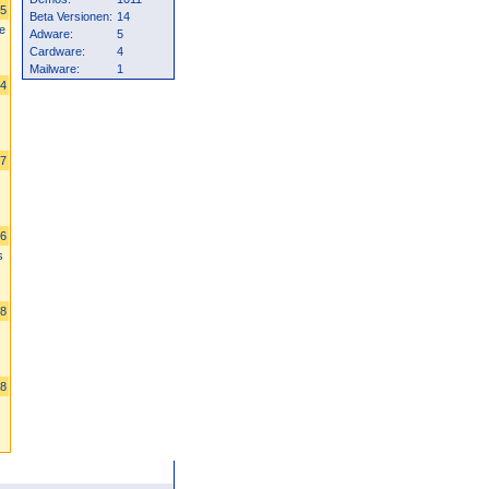
15
Beta Versionen:
14
e
Adware:
5
Cardware:
4
Mailware:
1
44
37
16
s
08
98