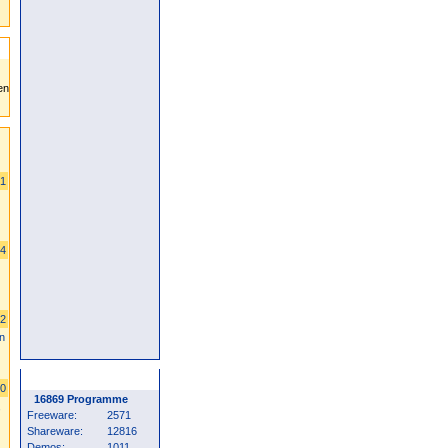
21
24
42
n
Programm Statistik
70
16869 Programme
,
Freeware:
2571
Shareware:
12816
Demos:
1011