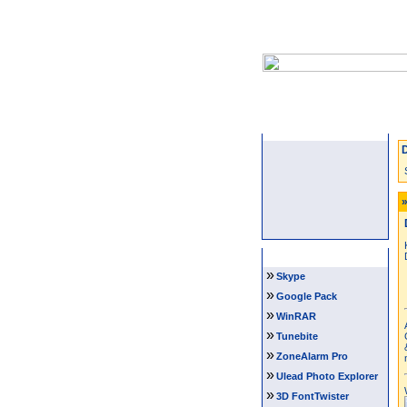
Startseite
D
»
Software Tipps
»
Skype
»
Google Pack
»
WinRAR
»
Tunebite
»
ZoneAlarm Pro
»
Ulead Photo Explorer
»
3D FontTwister