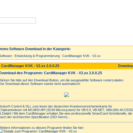
Neuzugänge
Spiele
Top 30
emo Software Download in der Kategorie:
Software
:
Entwicklung & Programmierung
:
CardManager KVK - V2.xx
 CardManager KVK - V2.xx 2.0.0.25
Downlo
Download des Programm: CardManager KVK - V2.xx 2.0.0.25
Klicken Sie bitte auf den Download Button, um die ausgewählte Software runterzuladen.
Der Download dieser Software startet nicht automatisch!
ActiveX-Control & DLL zum lesen der deutschen Krankenversichertenkarte für
Chipkartenleser mit MCARD API (SCM-Microsystem) für VB 6.0, VB.NET, VBA (MS-ACCESS
& Delphi ! Mit dem CardManager erhalten Sie eine professionelle SmartCard-Schnittstelle, die
nach der technischen Spezifikation (ISO-Norm)...
Weitere Informationen zu diesem Programm finden Sie hier: