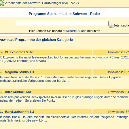
Programm Suche mit dem Software - Radar
Hier können Sie unsere
erweiterte Suche
benutzen
ownload Programme der gleichen Kategorie
PE Explorer 1.99 R6
Downloads: 17
E Explorer is the most feature-packed tool for inspecting the inner workings of PE files (EXE,
LL, ActiveX controls, and several...
Maguma Studio 1.3
Downloads: 10
aguma freut sich die Version 1.3 von Maguma Studio herauszugeben. Dieses Upgrade
einhaltet zahlreiche Verbesserungen der bereits...
Alles Murmel 1.81
Downloads: 9
ei diesem packenden Denkspielklassiker müssen Sie gleichfarbige Kugeln durch Verschiebe
neinander reihen. So erzielen Sie Punkt...
EasyLaufschrift 1.3
Downloads: 7
ür Visual Basic. Dauerlaufschrift und einblendefekt. Der Intervall, die anzuzeigende Textlänge
owie Schriftart, -größe usw. kön...