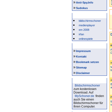
»
Anti-Spy.Info
»
Sudokus
Beliebte Suchwörter
bildschirmschoner
medienplayer
em 2008
irfan
D
onlinespiele
Intern
P
»
Impressum
D
»
Kontakt
»
Bookmark setzen
»
M
Sitemap
b
»
Disclaimer
Bildschirmschoner
B
Bildschirmschoner
a
zum kostenlosen
Download. Auf
MySchoner.de
finden
auch Sie einen
f
Bildschirmschoner für
s
Ihren Computer.