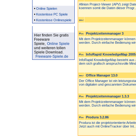
Partner
Afinion Project-Viewer (APV) zeigt Dat
koennen somit die Daten dieser Progr..
•
Online Spielen
•
Kostenlose PC Spiele
•
Kostenlose Onlinespiele
Kostenlose Spiele
Projektzeitenmanager 3
Hier finden Sie gratis
Mit dem Projektzeitenmanager können 
Freeware
werden. Durch einfache Bedienung wird
Spiele,
Online Spiele
und weiteren tollen
Spiele Download.
InfoRapid KnowledgeMap 2005
Freeware-Spiele.de
InfoRapid KnowledgeMap besteht aus
dem sich grafisch anspruchsvolle Min
Office Manager 13.0
Der Office Manager ist ein leistungss
von digitalen und gescannten Dokumen
Projektzeitenmanager 1.3.3
Mit dem Projektzeitenmanager können 
werden. Durch einfache Bedienung wird
Produra 3.2.86
Produra ist die projektorientierte Arbe
Jetzt auch mit OnlineTracker über Int..