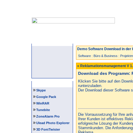
Startseite
Neuzugänge
Spiele
Demo Software Download in der 
Software
:
Büro & Business
:
Projekt
» Reklamationsmanagement V 1
Download des Programm: 
Klicken Sie bitte auf den Down
Software Tipps
runterzuladen.
»
Der Download dieser Software st
Skype
»
Google Pack
»
WinRAR
»
Tunebite
Die Vorraussetzung für Ihre an
»
ZoneAlarm Pro
Ihrer Kunden ist effektives R
»
Ulead Photo Explorer
erfolgreiche Lösung der Kunde
Stammkunden. Die Anforderunge
»
3D FontTwister
Reklama...