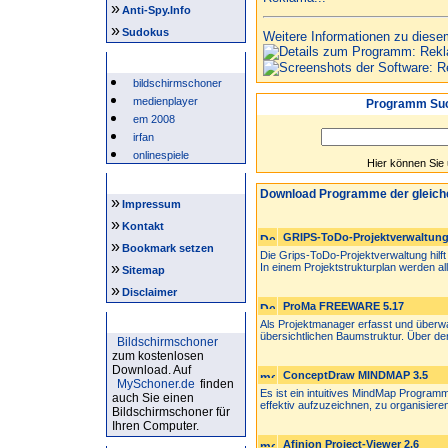
»
Anti-Spy.Info
»
Sudokus
Weitere Informationen zu diese
Beliebte Suchwörter
bildschirmschoner
medienplayer
Programm Suc
em 2008
irfan
onlinespiele
Hier können Sie
Intern
Download Programme der gleich
»
Impressum
»
Kontakt
GRIPS-ToDo-Projektverwaltung
»
Bookmark setzen
Die Grips-ToDo-Projektverwaltung hilf
»
In einem Projektstrukturplan werden all.
Sitemap
»
Disclaimer
ProMa FREEWARE 5.17
Bildschirmschoner
Als Projektmanager erfasst und überwa
übersichtlichen Baumstruktur. Über de
Bildschirmschoner
zum kostenlosen
Download. Auf
ConceptDraw MINDMAP 3.5
MySchoner.de
finden
Es ist ein intuitives MindMap Programm
auch Sie einen
effektiv aufzuzeichnen, zu organisieren
Bildschirmschoner für
Ihren Computer.
Afinion Project-Viewer 2.6