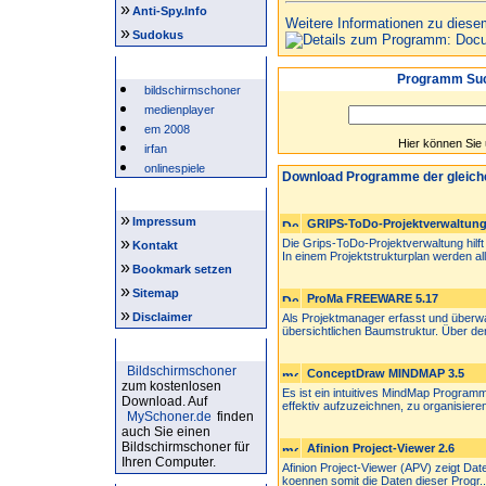
»
Anti-Spy.Info
Weitere Informationen zu diese
»
Sudokus
Beliebte Suchwörter
Programm Suc
bildschirmschoner
medienplayer
em 2008
Hier können Sie
irfan
onlinespiele
Download Programme der gleich
Intern
»
Impressum
GRIPS-ToDo-Projektverwaltung
»
Die Grips-ToDo-Projektverwaltung hilf
Kontakt
In einem Projektstrukturplan werden all.
»
Bookmark setzen
»
Sitemap
ProMa FREEWARE 5.17
»
Disclaimer
Als Projektmanager erfasst und überwa
übersichtlichen Baumstruktur. Über de
Bildschirmschoner
Bildschirmschoner
ConceptDraw MINDMAP 3.5
zum kostenlosen
Es ist ein intuitives MindMap Programm
Download. Auf
effektiv aufzuzeichnen, zu organisieren
MySchoner.de
finden
auch Sie einen
Bildschirmschoner für
Afinion Project-Viewer 2.6
Ihren Computer.
Afinion Project-Viewer (APV) zeigt Dat
koennen somit die Daten dieser Progr..