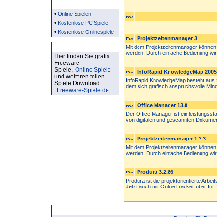
Partner
•
Online Spielen
•
Kostenlose PC Spiele
•
Kostenlose Onlinespiele
Projektzeitenmanager 3
Kostenlose Spiele
Mit dem Projektzeitenmanager können 
werden. Durch einfache Bedienung wird
Hier finden Sie gratis
Freeware
Spiele,
Online Spiele
InfoRapid KnowledgeMap 2005
und weiteren tollen
InfoRapid KnowledgeMap besteht aus
Spiele Download.
dem sich grafisch anspruchsvolle Min
Freeware-Spiele.de
Office Manager 13.0
Der Office Manager ist ein leistungss
von digitalen und gescannten Dokumen
Projektzeitenmanager 1.3.3
Mit dem Projektzeitenmanager können 
werden. Durch einfache Bedienung wird
Produra 3.2.86
Produra ist die projektorientierte Arbe
Jetzt auch mit OnlineTracker über Int..