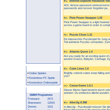
Internet Explorer Password View
AOL Verizon password retrieval tool to 
passwords and recover forgotten pa...
Pixie Power Swapper 1.02
Pixie Power Swapper is a light hearte
across a game board in order to comple
Puzzle Chest 1.31
Ein klassisches Puzzlespiel für Jung u
Teil animierte Puzzles vorhanden. Zum.
Atlantis Quest 1.4
Are you ready for an exciting quest o
ancient Greece, Babylon, Carthage, Eg
Partner
Cube Lines 1.0
•
Brightly colored cubes keep falling an
Online Spielen
you?
•
Kostenlose PC Spiele
•
Kostenlose Onlinespiele
Casua-Game 1.0.1
Programm Statistik
Dieses Memo-Spiel besticht durch sehr
animiert. Du entdeckst allerlei wunderl..
16869 Programme
Freeware:
2571
AlterJig 8.398
Shareware:
12816
Demos:
1011
In AlterJig - Puzzlespiel müssen Sie d
linken Maustaste in die gewünschte Po