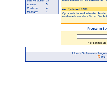
Beta Versionen:
14
Adware:
5
Cardware:
4
Cyclanoid 8.398
Mailware:
1
Cyclanoid - herausforderndes Puzzlespi
werden müssen, dass Sie den Symbole
Programm Suc
Hier können Sie
Julpuz - Ein Freeware Progra
RSS 