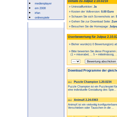
Details zu Julpuz 2.10.0210
medienplayer
» Uninstallfunktion:
Ja
em 2008
» Kosten der Vollversion:
0.00 Euro
irfan
» Schauen Sie sich Screenshots an:
onlinespiele
» Gehen Sie zur Download Seite:
Zum
Anzeige
» Besuchen Sie die Homepage:
Julp
Userbewertung für Julpuz 2.10.0
» Bisher wurde(n) 0 Bewertung(en) a
» Bitte bewerten Sie diese Programm 
(1 = miserabel, ... 5 = mittelmässig, .
Download Programme der gleich
Puzzle Champion 1.20.0234
Puzzle Champion ist ein Puzzlespiel fü
eine individuelle Gestaltung des Spie...
AnimaX 2.24.0363
AnimaX ist ein vielseitig konfigurierbare
Verschieben oder Tauschen in die ...