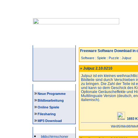
Startseite
Neuzugänge
Spiele
Freeware Software Download in d
Software
:
Spiele
:
Puzzle
:
Julpuz
» Julpuz 2.10.0210
Julpuz ist ein kleines weihnachtli
Bildteile sind durch Verschieben i
zu bringen. Die Zahl der Teile ist 
Navigation
und kann so dem Geschick des K
Optionale Geräuscheffekte und H
»
Neue Programme
Multilinguale Version (deutsch, e
»
italienisch).
Bildbearbeitung
»
Online Spiele
»
Filesharing
1693 K
»
MP3 Download
Win95/Win98/Win
Beliebte Suchwörter
bildschirmschoner