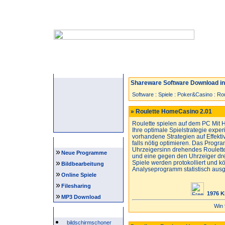
Startseite
Neuzugänge
Spiele
Shareware Software Download in 
Software
:
Spiele
:
Poker&Casino
:
Ro
» Roulette HomeCasino 2.01
Roulette spielen auf dem PC Mit
Ihre optimale Spielstrategie experi
vorhandene Strategien auf Effektiv
Navigation
falls nötig optimieren. Das Progr
Uhrzeigersinn drehendes Roulett
»
Neue Programme
und eine gegen den Uhrzeiger dre
»
Spiele werden protokolliert und kö
Bildbearbeitung
Analyseprogramm statistisch aus
»
Online Spiele
»
Filesharing
1976 K
»
MP3 Download
Win
Beliebte Suchwörter
bildschirmschoner