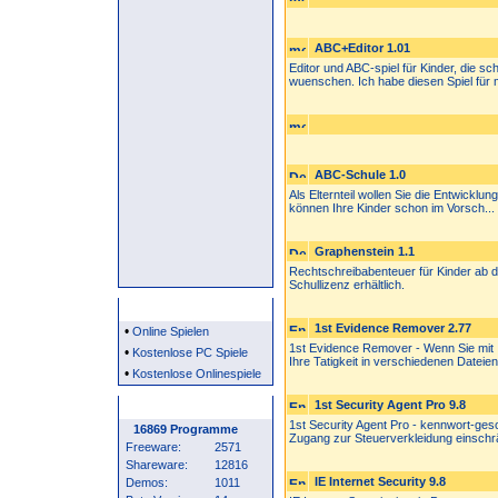
ABC+Editor 1.01
Editor und ABC-spiel für Kinder, die s
wuenschen. Ich habe diesen Spiel für m
ABC-Schule 1.0
Als Elternteil wollen Sie die Entwicklu
können Ihre Kinder schon im Vorsch...
Graphenstein 1.1
Rechtschreibabenteuer für Kinder ab de
Schullizenz erhältlich.
Partner
1st Evidence Remover 2.77
•
Online Spielen
1st Evidence Remover - Wenn Sie mit 
•
Kostenlose PC Spiele
Ihre Tatigkeit in verschiedenen Dateien
•
Kostenlose Onlinespiele
1st Security Agent Pro 9.8
Programm Statistik
1st Security Agent Pro - kennwort-ges
16869 Programme
Zugang zur Steuerverkleidung einschrä
Freeware:
2571
Shareware:
12816
IE Internet Security 9.8
Demos:
1011