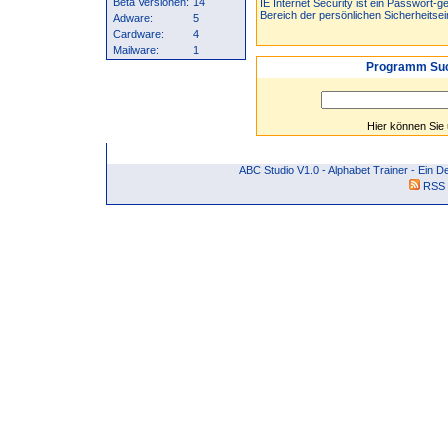
Beta Versionen:
14
IE Internet Security ist ein Passwort-
Bereich der persönlichen Sicherheitsein
Adware:
5
Cardware:
4
Mailware:
1
Programm Suc
Hier können Sie
ABC Studio V1.0 - Alphabet Trainer - Ei
RSS 