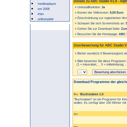
Details zu ABC Studio V1.0 - Alph
medienplayer
» Uninstallfunktion:
Ja
em 2008
» Kosten der Vollversion:
9,50 Euro
irfan
» Einschränkung zur registrierten Ver
onlinespiele
» Schauen Sie sich Screenshots an:
Anzeige
» Gehen Sie zur Download Seite:
Zum
» Besuchen Sie die Homepage:
ABC S
Userbewertung für ABC Studio V1.
» Bisher wurde(n) 0 Bewertung(en) a
» Bitte bewerten Sie diese Programm 
(1 = miserabel, ... 5 = mittelmässig, .
Download Programme der gleich
Buchstaben 1.0
"Buchstaben" ist ein Programm für Kind
wollen. Es verfügt über 100 Wörter mit .