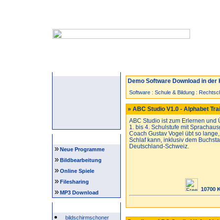
Startseite
Neuzugänge
Spiele
Demo Software Download in der 
Software
:
Schule & Bildung
:
Rechtsc
» ABC Studio V1.0 - Alphabet Tra
ABC Studio ist zum Erlernen und 
1. bis 4. Schulstufe mit Spracha
Coach Gustav Vogel übt so lange
Navigation
Schlaf kann, inklusiv dem Buchsta
Deutschland-Schweiz.
»
Neue Programme
»
Bildbearbeitung
»
Online Spiele
»
Filesharing
10700 
»
MP3 Download
Beliebte Suchwörter
bildschirmschoner