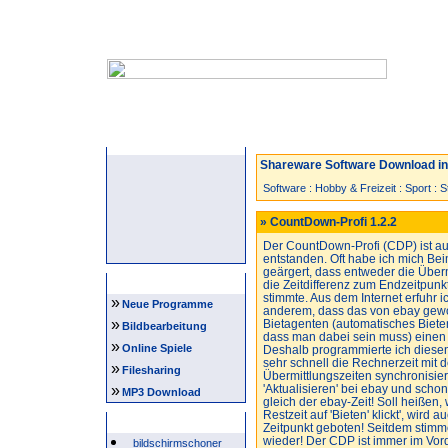
Startseite
Neuzugänge
Spiele
Shareware Software Download in 
Software
:
Hobby & Freizeit
:
Sport
:
S
» CountDown-Profi 1.2.2
Der CountDown-Profi (CDP) ist au
entstanden. Oft habe ich mich Bei
geärgert, dass entweder die Über
Navigation
die Zeitdifferenz zum Endzeitpunkt
stimmte. Aus dem Internet erfuhr ic
»
Neue Programme
anderem, dass das von ebay gewo
»
Bietagenten (automatisches Biete
Bildbearbeitung
dass man dabei sein muss) einen 
»
Online Spiele
Deshalb programmierte ich diese
sehr schnell die Rechnerzeit mit d
»
Filesharing
Übermittlungszeiten synchronisier
»
'Aktualisieren' bei ebay und scho
MP3 Download
gleich der ebay-Zeit! Soll heißen
Restzeit auf 'Bieten' klickt', wird
Beliebte Suchwörter
Zeitpunkt geboten! Seitdem sti
wieder! Der CDP ist immer im Vord
bildschirmschoner