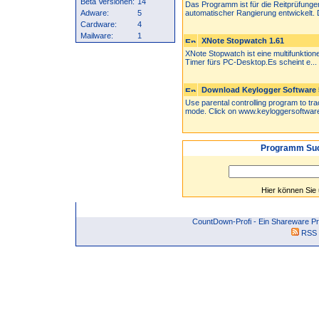
Beta Versionen:
14
Das Programm ist für die Reitprüfunge
Adware:
5
automatischer Rangierung entwickelt. D
Cardware:
4
Mailware:
1
XNote Stopwatch 1.61
XNote Stopwatch ist eine multifunktionel
Timer fürs PC-Desktop.Es scheint e...
Download Keylogger Software 5
Use parental controlling program to tr
mode. Click on www.keyloggersoftware
Programm Suc
Hier können Sie
CountDown-Profi - Ein Shareware P
RSS 