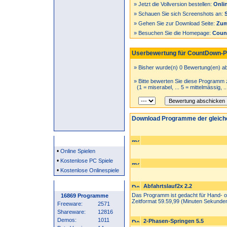
» Jetzt die Vollversion bestellen:
Onlin
» Schauen Sie sich Screenshots an:
» Gehen Sie zur Download Seite:
Zum
» Besuchen Sie die Homepage:
Coun
Userbewertung für CountDown-Pro
» Bisher wurde(n) 0 Bewertung(en) a
» Bitte bewerten Sie diese Programm 
(1 = miserabel, ... 5 = mittelmässig, .
Download Programme der gleich
Partner
•
Online Spielen
•
Kostenlose PC Spiele
•
Kostenlose Onlinespiele
Programm Statistik
Abfahrtslauf2x 2.2
Das Programm ist gedacht für Hand- o
16869 Programme
Zeitformat 59.59,99 (Minuten Sekunden 
Freeware:
2571
Shareware:
12816
Demos:
1011
2-Phasen-Springen 5.5