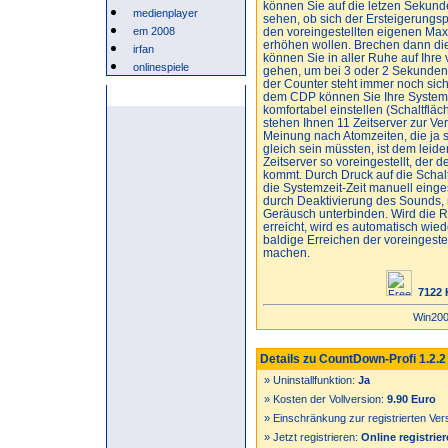
können Sie auf die letzen Sekunde
medienplayer
sehen, ob sich der Ersteigerungsp
em 2008
den voreingestellten eigenen Max
erhöhen wollen. Brechen dann di
irfan
können Sie in aller Ruhe auf Ihre 
onlinespiele
gehen, um bei 3 oder 2 Sekunden 
der Counter steht immer noch sich
Anzeige
dem CDP können Sie Ihre System
komfortabel einstellen (Schaltfläc
stehen Ihnen 11 Zeitserver zur V
Meinung nach Atomzeiten, die ja 
gleich sein müssten, ist dem leider
Zeitserver so voreingestellt, der 
kommt. Durch Druck auf die Schal
die Systemzeit-Zeit manuell einge
durch Deaktivierung des Sounds, 
Geräusch unterbinden. Wird die R
erreicht, wird es automatisch wiede
baldige Erreichen der voreingeste
machen.
7122 
Win200
Details zu CountDown-Profi 1.2.2
» Uninstallfunktion:
Ja
» Kosten der Vollversion:
9.90 Euro
» Einschränkung zur registrierten Ver
» Jetzt registrieren:
Online registrie